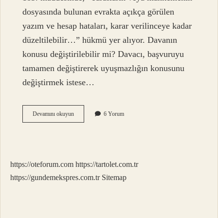
dosyasında bulunan evrakta açıkça görülen
yazım ve hesap hataları, karar verilinceye kadar
düzeltilebilir…” hükmü yer alıyor. Davanın
konusu değiştirilebilir mi? Davacı, başvuruyu
tamamen değiştirerek uyuşmazlığın konusunu
değiştirmek istese…
Dava
Devamını okuyun
6 Yorum
Dilekçesindeki
Talep
Değiştirilebilir
Mi
https://oteforum.com
https://tartolet.com.tr
https://gundemekspres.com.tr
Sitemap