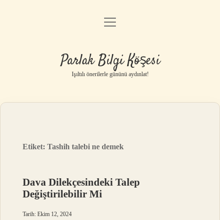
menüyü
Anasayfa
aç
Gizlilik Politikası
Parlak Bilgi Köşesi
Yasal Uyarı
Işıltılı önerilerle gününü aydınlat!
Hakkımızda
Etiket:
Tashih talebi ne demek
Dava Dilekçesindeki Talep
Değiştirilebilir Mi
Tarih: Ekim 12, 2024