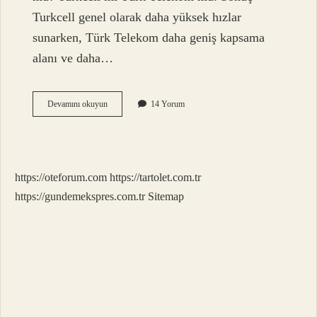
Turkcell genel olarak daha yüksek hızlar
sunarken, Türk Telekom daha geniş kapsama
alanı ve daha…
Superonline
Devamını okuyun
14 Yorum
Altyapı
Mı
Türk
Telekom
Mu
https://oteforum.com
https://tartolet.com.tr
https://gundemekspres.com.tr
Sitemap