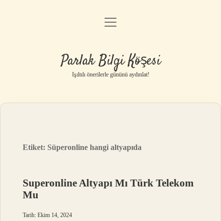
menüyü
Anasayfa
aç
Gizlilik Politikası
Parlak Bilgi Köşesi
Yasal Uyarı
Işıltılı önerilerle gününü aydınlat!
Hakkımızda
Etiket:
Süperonline hangi altyapıda
Superonline Altyapı Mı Türk Telekom
Mu
Tarih: Ekim 14, 2024