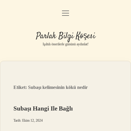
menüyü
Anasayfa
aç
Gizlilik Politikası
Parlak Bilgi Köşesi
Yasal Uyarı
Işıltılı önerilerle gününü aydınlat!
Hakkımızda
Etiket:
Subaşı kelimesinin kökü nedir
Subaşı Hangi Ile Bağlı
Tarih: Ekim 12, 2024