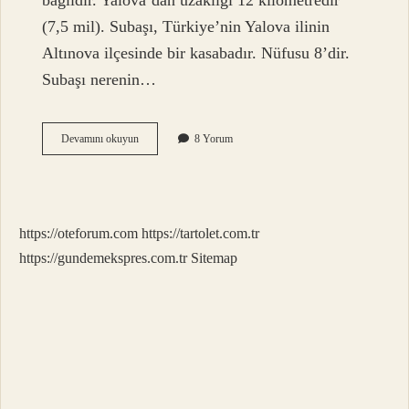
bağlıdır. Yalova’dan uzaklığı 12 kilometredir
(7,5 mil). Subaşı, Türkiye’nin Yalova ilinin
Altınova ilçesinde bir kasabadır. Nüfusu 8’dir.
Subaşı nerenin…
Subaşı
Devamını okuyun
8 Yorum
Hangi
Ile
Bağlı
https://oteforum.com
https://tartolet.com.tr
https://gundemekspres.com.tr
Sitemap