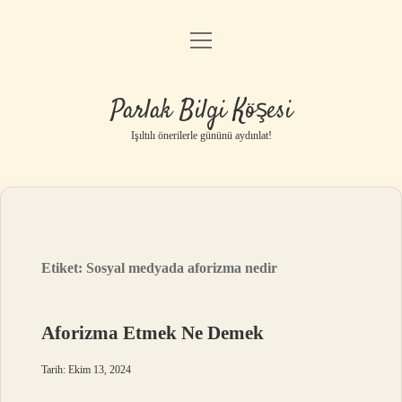
menüyü
Anasayfa
aç
Gizlilik Politikası
Parlak Bilgi Köşesi
Yasal Uyarı
Işıltılı önerilerle gününü aydınlat!
Hakkımızda
Etiket:
Sosyal medyada aforizma nedir
Aforizma Etmek Ne Demek
Tarih: Ekim 13, 2024