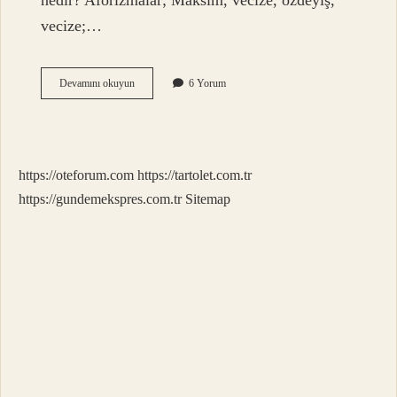
nedir? Aforizmalar; Maksim, vecize, özdeyiş,
vecize;…
Aforizma
Devamını okuyun
6 Yorum
Etmek
Ne
Demek
https://oteforum.com
https://tartolet.com.tr
https://gundemekspres.com.tr
Sitemap