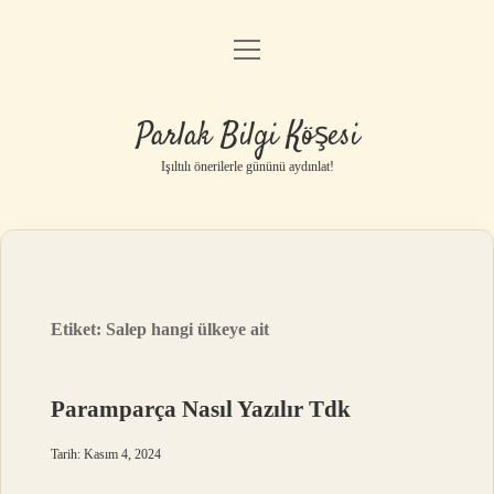
menüyü
Anasayfa
aç
Gizlilik Politikası
Parlak Bilgi Köşesi
Yasal Uyarı
Işıltılı önerilerle gününü aydınlat!
Hakkımızda
Etiket:
Salep hangi ülkeye ait
Paramparça Nasıl Yazılır Tdk
Tarih: Kasım 4, 2024