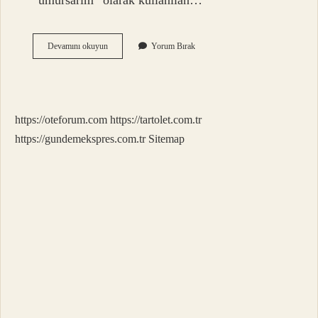
“umursarım” olarak kullanılan…
Paramparça
Devamını okuyun
Yorum Bırak
Nasıl
Yazılır
Tdk
https://oteforum.com
https://tartolet.com.tr
https://gundemekspres.com.tr
Sitemap