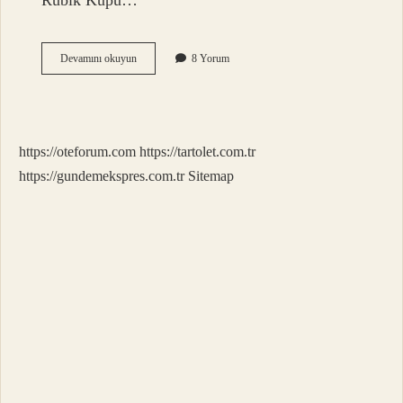
Rubik Küpü…
3
Devamını okuyun
8 Yorum
3
Zeka
Küpü
Kaç
Parçadan
https://oteforum.com
https://tartolet.com.tr
Oluşur
https://gundemekspres.com.tr
Sitemap