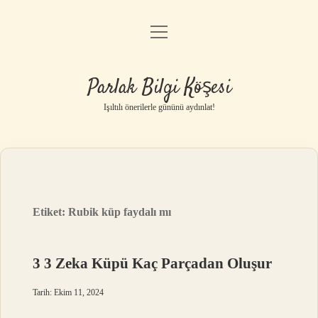
menüyü
Anasayfa
aç
Gizlilik Politikası
Parlak Bilgi Köşesi
Yasal Uyarı
Işıltılı önerilerle gününü aydınlat!
Hakkımızda
Etiket:
Rubik küp faydalı mı
3 3 Zeka Küpü Kaç Parçadan Oluşur
Tarih: Ekim 11, 2024