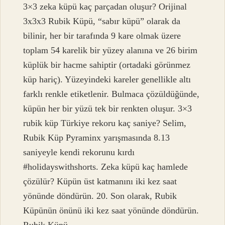
3×3 zeka küpü kaç parçadan oluşur? Orijinal
3x3x3 Rubik Küpü, “sabır küpü” olarak da
bilinir, her bir tarafında 9 kare olmak üzere
toplam 54 karelik bir yüzey alanına ve 26 birim
küplük bir hacme sahiptir (ortadaki görünmez
küp hariç). Yüzeyindeki kareler genellikle altı
farklı renkle etiketlenir. Bulmaca çözüldüğünde,
küpün her bir yüzü tek bir renkten oluşur. 3×3
rubik küp Türkiye rekoru kaç saniye? Selim,
Rubik Küp Pyraminx yarışmasında 8.13
saniyeyle kendi rekorunu kırdı
#holidayswithshorts. Zeka küpü kaç hamlede
çözülür? Küpün üst katmanını iki kez saat
yönünde döndürün. 20. Son olarak, Rubik
Küpünün önünü iki kez saat yönünde döndürün.