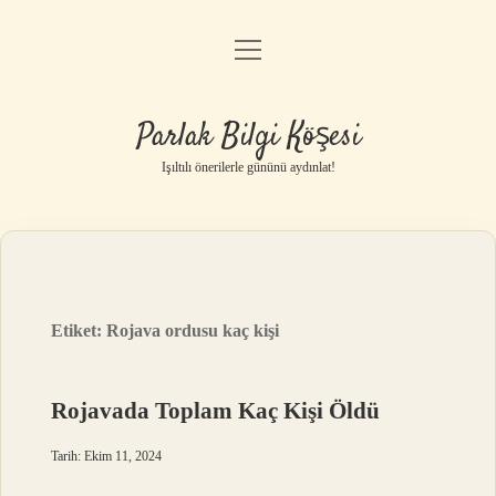
menüyü
Anasayfa
aç
Gizlilik Politikası
Parlak Bilgi Köşesi
Yasal Uyarı
Işıltılı önerilerle gününü aydınlat!
Hakkımızda
Etiket:
Rojava ordusu kaç kişi
Rojavada Toplam Kaç Kişi Öldü
Tarih: Ekim 11, 2024