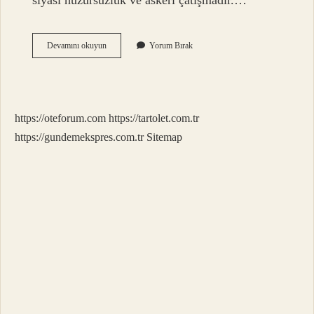
siyasi huzursuzluk ve askeri çatışmadır.…
Rojavada
Devamını okuyun
Yorum Bırak
Toplam
Kaç
Kişi
Öldü
https://oteforum.com
https://tartolet.com.tr
https://gundemekspres.com.tr
Sitemap