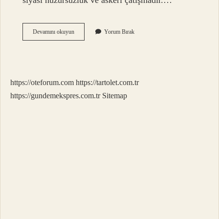
siyasi huzursuzluk ve askeri çatışmadır.…
Rojavada
Devamını okuyun
Yorum Bırak
Toplam
Kaç
Kişi
Öldü
https://oteforum.com
https://tartolet.com.tr
https://gundemekspres.com.tr
Sitemap