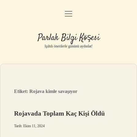
menüyü
Anasayfa
aç
Gizlilik Politikası
Parlak Bilgi Köşesi
Yasal Uyarı
Işıltılı önerilerle gününü aydınlat!
Hakkımızda
Etiket:
Rojava kimle savaşıyor
Rojavada Toplam Kaç Kişi Öldü
Tarih: Ekim 11, 2024