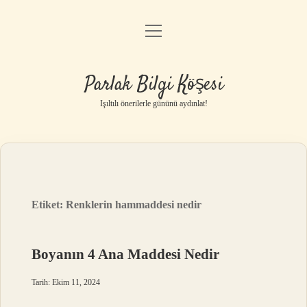
menüyü
Anasayfa
aç
Gizlilik Politikası
Parlak Bilgi Köşesi
Yasal Uyarı
Işıltılı önerilerle gününü aydınlat!
Hakkımızda
Etiket:
Renklerin hammaddesi nedir
Boyanın 4 Ana Maddesi Nedir
Tarih: Ekim 11, 2024