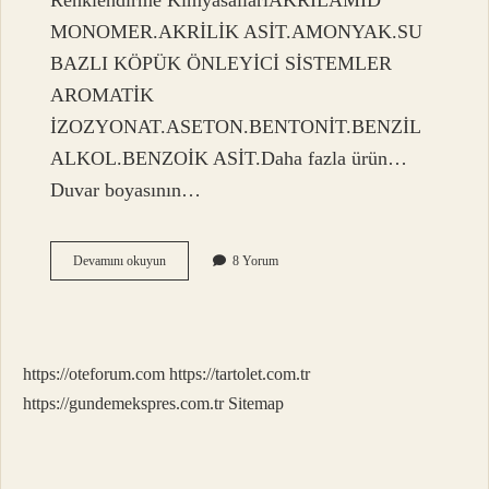
Renklendirme KimyasallarıAKRİLAMİD
MONOMER.AKRİLİK ASİT.AMONYAK.SU
BAZLI KÖPÜK ÖNLEYİCİ SİSTEMLER
AROMATİK
İZOZYONAT.ASETON.BENTONİT.BENZİL
ALKOL.BENZOİK ASİT.Daha fazla ürün…
Duvar boyasının…
Boyanın
Devamını okuyun
8 Yorum
4
Ana
Maddesi
Nedir
https://oteforum.com
https://tartolet.com.tr
https://gundemekspres.com.tr
Sitemap