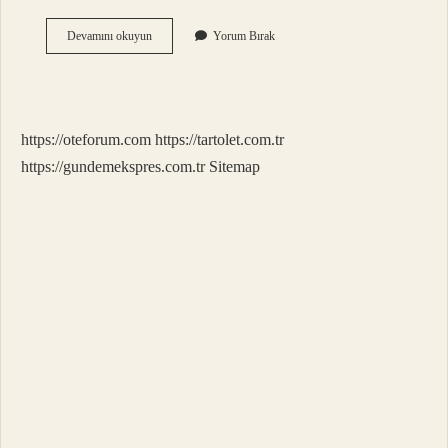
Redmi
Devamını okuyun
Yorum Bırak
Ile
Xiaomi
Aynı
Marka
Mı
https://oteforum.com
https://tartolet.com.tr
https://gundemekspres.com.tr
Sitemap