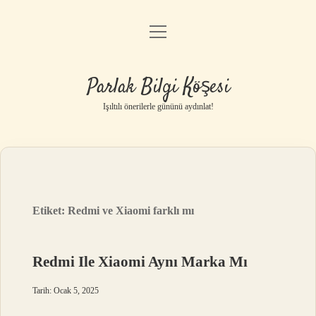
menüyü
Anasayfa
aç
Gizlilik Politikası
Parlak Bilgi Köşesi
Yasal Uyarı
Işıltılı önerilerle gününü aydınlat!
Hakkımızda
Etiket:
Redmi ve Xiaomi farklı mı
Redmi Ile Xiaomi Aynı Marka Mı
Tarih: Ocak 5, 2025