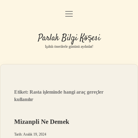
menüyü
Anasayfa
aç
Gizlilik Politikası
Parlak Bilgi Köşesi
Yasal Uyarı
Işıltılı önerilerle gününü aydınlat!
Hakkımızda
Etiket:
Rasta işleminde hangi araç gereçler
kullanılır
Mizanpli Ne Demek
Tarih: Aralık 19, 2024