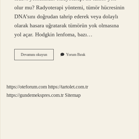
olur mu? Radyoterapi yöntemi, tümör hücresinin
DNA’sını doğrudan tahrip ederek veya dolaylı
olarak hasara uğratarak tümörün yok olmasına
yol açar. Hodgkin lenfoma, bazı…
Radyoterapi
Devamını okuyun
Yorum Bırak
Hangi
Hastalara
Uygulanır
https://oteforum.com
https://tartolet.com.tr
https://gundemekspres.com.tr
Sitemap