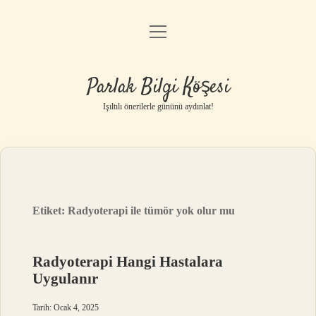
menüyü
Anasayfa
aç
Gizlilik Politikası
Parlak Bilgi Köşesi
Yasal Uyarı
Işıltılı önerilerle gününü aydınlat!
Hakkımızda
Etiket:
Radyoterapi ile tümör yok olur mu
Radyoterapi Hangi Hastalara
Uygulanır
Tarih: Ocak 4, 2025