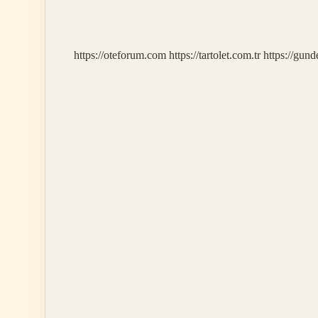
Hangi
Kuram
https://oteforum.com
https://tartolet.com.tr
https://gun