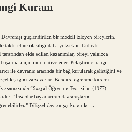
Hangi Kuram
Davranışı güçlendirilen bir modeli izleyen bireylerin,
e taklit etme olasılığı daha yüksektir. Dolaylı
arafından elde edilen kazanımlar, bireyi yalnızca
 başarması için onu motive eder. Pekiştirme hangi
cı ile davranış arasında bir bağ kurularak geliştiğini ve
gerçekleştiğini varsayarlar. Bandura öğrenme kuramı
 ilk aşamasında “Sosyal Öğrenme Teorisi”ni (1977)
şudur: “İnsanlar başkalarının davranışlarını
enebilirler.” Bilişsel davranışçı kuramlar…