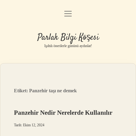
menüyü
Anasayfa
aç
Gizlilik Politikası
Parlak Bilgi Köşesi
Yasal Uyarı
Işıltılı önerilerle gününü aydınlat!
Hakkımızda
Etiket:
Panzehir taşı ne demek
Panzehir Nedir Nerelerde Kullanılır
Tarih: Ekim 12, 2024