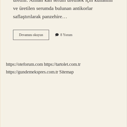
üretilir. Alınan kan serum üretmek için kullanılır
ve üretilen serumda bulunan antikorlar
saflaştırılarak panzehire…
Panzehir
Devamını okuyun
8 Yorum
Nedir
Nerelerde
Kullanılır
https://oteforum.com
https://tartolet.com.tr
https://gundemekspres.com.tr
Sitemap