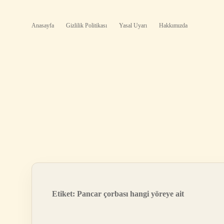
Anasayfa
Gizlilik Politikası
Yasal Uyarı
Hakkımızda
Etiket:
Pancar çorbası hangi yöreye ait