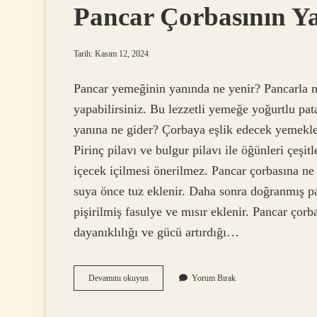
Pancar Çorbasının Y
Tarih: Kasım 12, 2024
Pancar yemeğinin yanında ne yenir? Pancarla n
yapabilirsiniz. Bu lezzetli yemeğe yoğurtlu pata
yanına ne gider? Çorbaya eşlik edecek yemekler
Pirinç pilavı ve bulgur pilavı ile öğünleri çeş
içecek içilmesi önerilmez. Pancar çorbasına ne 
suya önce tuz eklenir. Daha sonra doğranmış pa
pişirilmiş fasulye ve mısır eklenir. Pancar çor
dayanıklılığı ve gücü artırdığı…
Pancar
Devamını okuyun
Yorum Bırak
Çorbasının
Yanına
Ne