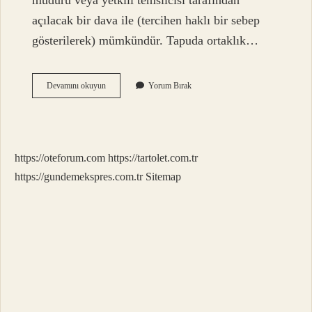
müdürü veya yetkili temsilcisi tarafından
açılacak bir dava ile (tercihen haklı bir sebep
gösterilerek) mümkündür. Tapuda ortaklık…
Ortaklık
Devamını okuyun
Yorum Bırak
Nasıl
Bitirilir
https://oteforum.com
https://tartolet.com.tr
https://gundemekspres.com.tr
Sitemap