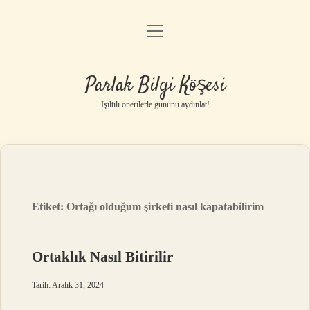
menüyü
Anasayfa
aç
Gizlilik Politikası
Parlak Bilgi Köşesi
Yasal Uyarı
Işıltılı önerilerle gününü aydınlat!
Hakkımızda
Etiket:
Ortağı olduğum şirketi nasıl kapatabilirim
Ortaklık Nasıl Bitirilir
Tarih: Aralık 31, 2024