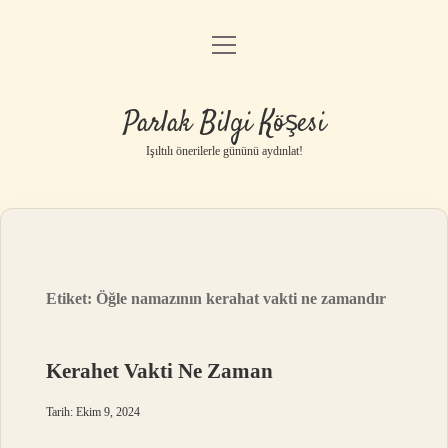
menüyü
Anasayfa
aç
Gizlilik Politikası
Parlak Bilgi Köşesi
Yasal Uyarı
Işıltılı önerilerle gününü aydınlat!
Hakkımızda
Etiket:
Öğle namazının kerahat vakti ne zamandır
Kerahet Vakti Ne Zaman
Tarih: Ekim 9, 2024