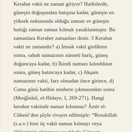
Kerahat vakti ne zaman giriyor? Hadislerde,
güneşin doğuşundan batışına kadar, güneşin en
yüksek noktasında olduğu zaman ve güneşin
battığı zaman namaz kılmak yasaklanmıştır. Bu
zamanlara Kerahet zamanları denir. 3 Kerahat
vakti ne zamandır? a) İmsak vakti girdikten
sonra, sabah namazının sünneti hariç, güneş
doğuncaya kadar, b) İkindi namazı kılındıktan
sonra, güneş batıncaya kadar, c) Akşam
namazının vakti, farz olmadan önce girince, d)
Cuma günü hatibin minbere çıkmasından sonra
(Merğînânî, el-Hidaye, I, 269-271). Hangi
kerahat vaktinde namaz kılınmaz? Âmir el-
Cüheni’den şöyle rivayet edilmiştir: “Resulullah
(s.a.v.) bize üç vakit namaz kılmayı veya