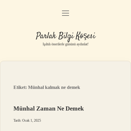
menüyü
Anasayfa
aç
Gizlilik Politikası
Parlak Bilgi Köşesi
Yasal Uyarı
Işıltılı önerilerle gününü aydınlat!
Hakkımızda
Etiket:
Münhal kalmak ne demek
Münhal Zaman Ne Demek
Tarih: Ocak 1, 2025