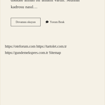
dikkate alınan bir anlamı vardır. Münhal
kadrosu nasıl…
Münhal
Devamını okuyun
Yorum Bırak
Zaman
Ne
Demek
https://oteforum.com
https://tartolet.com.tr
https://gundemekspres.com.tr
Sitemap