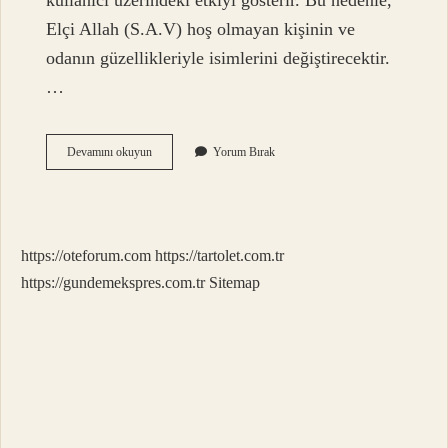
kullanıcı üzerindeki etkiyi gösterir. Bu nedenle,
Elçi Allah (S.A.V) hoş olmayan kişinin ve
odanın güzellikleriyle isimlerini değiştirecektir.
…
Esma
Devamını okuyun
Yorum Bırak
Ve
Müsemma
Ne
Demek
https://oteforum.com
https://tartolet.com.tr
https://gundemekspres.com.tr
Sitemap