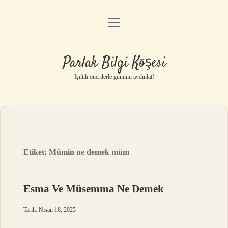
menüyü
Anasayfa
aç
Gizlilik Politikası
Parlak Bilgi Köşesi
Yasal Uyarı
Işıltılı önerilerle gününü aydınlat!
Hakkımızda
Etiket:
Mümin ne demek müm
Esma Ve Müsemma Ne Demek
Tarih: Nisan 18, 2025