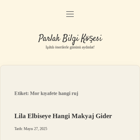
menüyü
Anasayfa
aç
Gizlilik Politikası
Parlak Bilgi Köşesi
Yasal Uyarı
Işıltılı önerilerle gününü aydınlat!
Hakkımızda
Etiket:
Mor kıyafete hangi ruj
Lila Elbiseye Hangi Makyaj Gider
Tarih: Mayıs 27, 2025