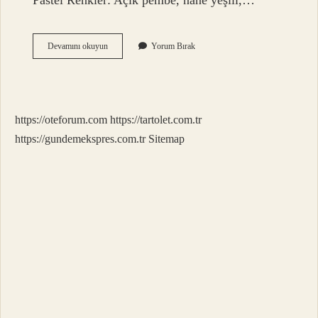
Pastel Renkler: Açık pembe, nane yeşili,…
Lila
Devamını okuyun
Yorum Bırak
Elbiseye
Hangi
Makyaj
Gider
https://oteforum.com
https://tartolet.com.tr
https://gundemekspres.com.tr
Sitemap