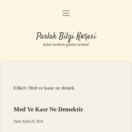
menüyü
Anasayfa
aç
Gizlilik Politikası
Parlak Bilgi Köşesi
Yasal Uyarı
Işıltılı önerilerle gününü aydınlat!
Hakkımızda
Etiket:
Med ve kasır ne demek
Med Ve Kasr Ne Demektir
Tarih: Eylül 29, 2024