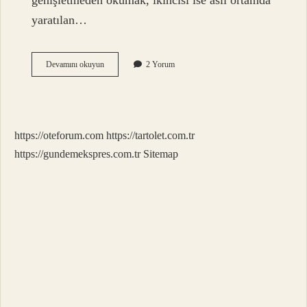
genişletmeden okumak, ikincisi ise asli ortamda
yaratılan…
Med
Devamını okuyun
2 Yorum
Ve
Kasr
Ne
Demektir
https://oteforum.com
https://tartolet.com.tr
https://gundemekspres.com.tr
Sitemap