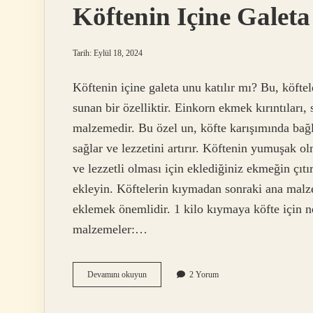
Köftenin Içine Gale
Tarih: Eylül 18, 2024
Köftenin içine galeta unu katılır mı? Bu, köftele
sunan bir özelliktir. Einkorn ekmek kırıntıları, 
malzemedir. Bu özel un, köfte karışımında bağl
sağlar ve lezzetini artırır. Köftenin yumuşak 
ve lezzetli olması için eklediğiniz ekmeğin çıt
ekleyin. Köftelerin kıymadan sonraki ana malze
eklemek önemlidir. 1 kilo kıymaya köfte için ne
malzemeler:…
Köftenin
Devamını okuyun
2 Yorum
Içine
Galeta
Unu