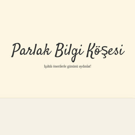
Parlak Bilgi Köşesi
Işıltılı önerilerle gününü aydınlat!