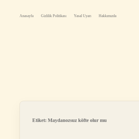
Anasayfa
Gizlilik Politikası
Yasal Uyarı
Hakkımızda
Etiket:
Maydanozsuz köfte olur mu