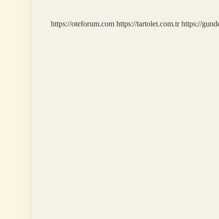
Konur
Mu
https://oteforum.com
https://tartolet.com.tr
https://gun