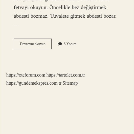
fetvayı okuyun. Öncelikle bez değiştirmek
abdesti bozmaz. Tuvalete gitmek abdesti bozar.
…
Çok
Devamını okuyun
6 Yorum
Hafif
Gaz
Çıkarmak
Abdesti
Bozar
https://oteforum.com
https://tartolet.com.tr
Mı
https://gundemekspres.com.tr
Sitemap