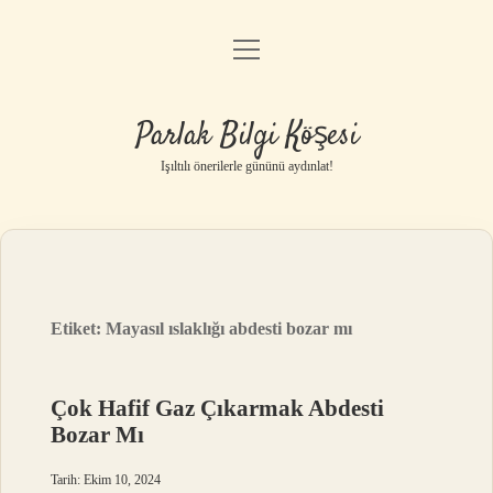
menüyü
Anasayfa
aç
Gizlilik Politikası
Parlak Bilgi Köşesi
Yasal Uyarı
Işıltılı önerilerle gününü aydınlat!
Hakkımızda
Etiket:
Mayasıl ıslaklığı abdesti bozar mı
Çok Hafif Gaz Çıkarmak Abdesti
Bozar Mı
Tarih: Ekim 10, 2024