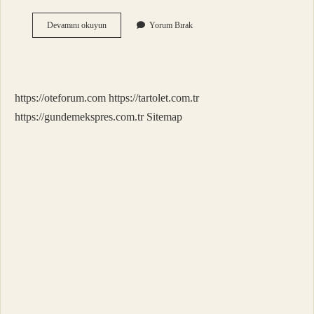
Mart
Devamını okuyun
Yorum Bırak
Ayı
Dert
Ayı
Niye
Denir
https://oteforum.com
https://tartolet.com.tr
https://gundemekspres.com.tr
Sitemap