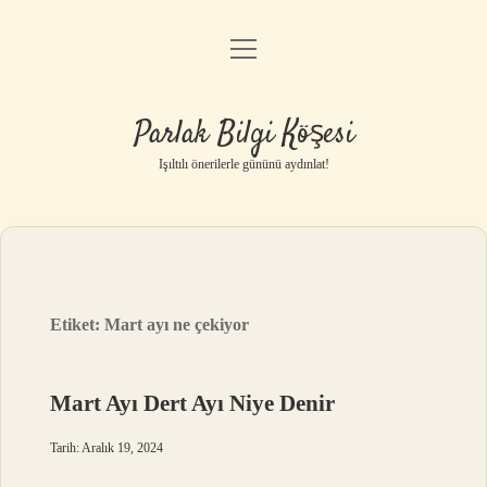
menüyü
Anasayfa
aç
Gizlilik Politikası
Parlak Bilgi Köşesi
Yasal Uyarı
Işıltılı önerilerle gününü aydınlat!
Hakkımızda
Etiket:
Mart ayı ne çekiyor
Mart Ayı Dert Ayı Niye Denir
Tarih: Aralık 19, 2024