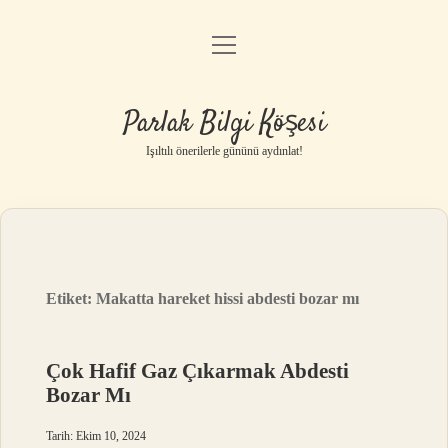
menüyü
Anasayfa
aç
Gizlilik Politikası
Parlak Bilgi Köşesi
Yasal Uyarı
Işıltılı önerilerle gününü aydınlat!
Hakkımızda
Etiket:
Makatta hareket hissi abdesti bozar mı
Çok Hafif Gaz Çıkarmak Abdesti
Bozar Mı
Tarih: Ekim 10, 2024