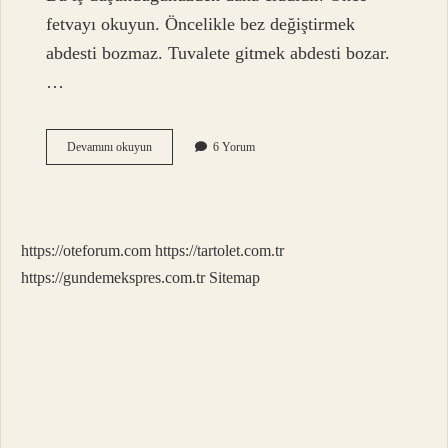
fetvayı okuyun. Öncelikle bez değiştirmek
abdesti bozmaz. Tuvalete gitmek abdesti bozar.
…
Çok
Devamını okuyun
6 Yorum
Hafif
Gaz
Çıkarmak
Abdesti
Bozar
https://oteforum.com
https://tartolet.com.tr
Mı
https://gundemekspres.com.tr
Sitemap