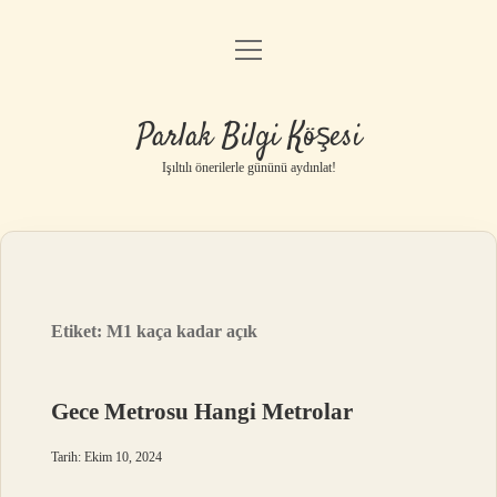
menüyü
Anasayfa
aç
Gizlilik Politikası
Parlak Bilgi Köşesi
Yasal Uyarı
Işıltılı önerilerle gününü aydınlat!
Hakkımızda
Etiket:
M1 kaça kadar açık
Gece Metrosu Hangi Metrolar
Tarih: Ekim 10, 2024