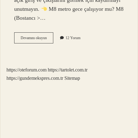
açık giriş ve çıkışlarını görmek için kaydırmayı
unutmayın.
M8 metro gece çalışıyor mu? M8
(Bostancı >…
Gece
Devamını okuyun
12 Yorum
Metrosu
Hangi
Metrolar
https://oteforum.com
https://tartolet.com.tr
https://gundemekspres.com.tr
Sitemap