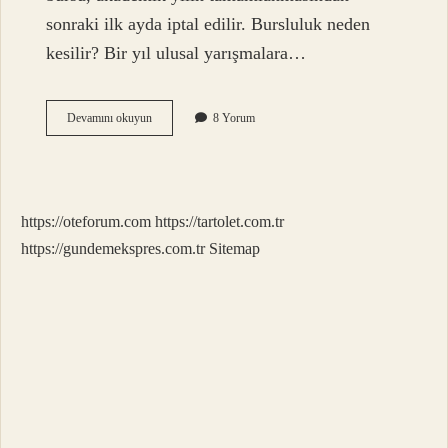
sonraki ilk ayda iptal edilir. Bursluluk neden
kesilir? Bir yıl ulusal yarışmalara…
12
Devamını okuyun
8 Yorum
Sınıf
Son
Bursu
Ne
Zaman
https://oteforum.com
https://tartolet.com.tr
Kesilir
2024
https://gundemekspres.com.tr
Sitemap