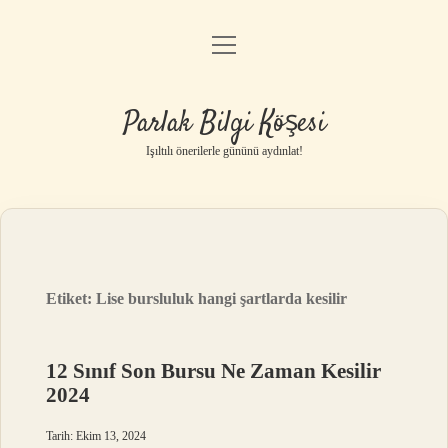
menüyü
Anasayfa
aç
Gizlilik Politikası
Parlak Bilgi Köşesi
Yasal Uyarı
Işıltılı önerilerle gününü aydınlat!
Hakkımızda
Etiket:
Lise bursluluk hangi şartlarda kesilir
12 Sınıf Son Bursu Ne Zaman Kesilir
2024
Tarih: Ekim 13, 2024