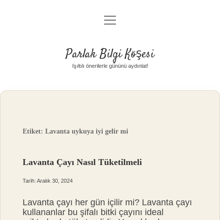
menüyü
Anasayfa
aç
Gizlilik Politikası
Parlak Bilgi Köşesi
Yasal Uyarı
Işıltılı önerilerle gününü aydınlat!
Hakkımızda
Etiket:
Lavanta uykuya iyi gelir mi
Lavanta Çayı Nasıl Tüketilmeli
Tarih: Aralık 30, 2024
Lavanta çayı her gün içilir mi? Lavanta çayı
kullananlar bu şifalı bitki çayını ideal