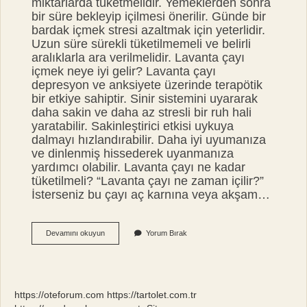
miktarlarda tüketmelidir. Yemeklerden sonra
bir süre bekleyip içilmesi önerilir. Günde bir
bardak içmek stresi azaltmak için yeterlidir.
Uzun süre sürekli tüketilmemeli ve belirli
aralıklarla ara verilmelidir. Lavanta çayı
içmek neye iyi gelir? Lavanta çayı
depresyon ve anksiyete üzerinde terapötik
bir etkiye sahiptir. Sinir sistemini uyararak
daha sakin ve daha az stresli bir ruh hali
yaratabilir. Sakinleştirici etkisi uykuya
dalmayı hızlandırabilir. Daha iyi uyumanıza
ve dinlenmiş hissederek uyanmanıza
yardımcı olabilir. Lavanta çayı ne kadar
tüketilmeli? “Lavanta çayı ne zaman içilir?”
İsterseniz bu çayı aç karnına veya akşam…
Lavanta
Devamını okuyun
Yorum Bırak
Çayı
Nasıl
Tüketilmeli
https://oteforum.com
https://tartolet.com.tr