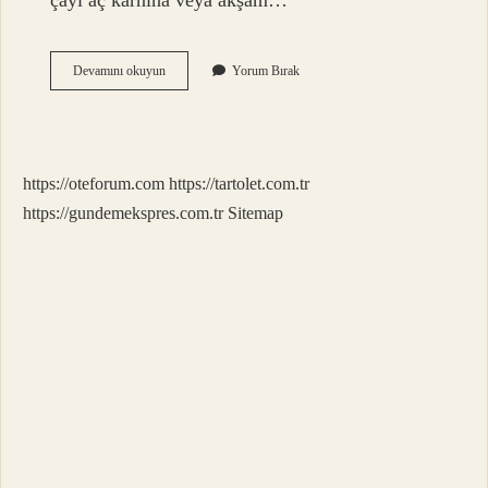
çayı aç karnına veya akşam…
Lavanta
Devamını okuyun
Yorum Bırak
Çayı
Nasıl
Tüketilmeli
https://oteforum.com
https://tartolet.com.tr
https://gundemekspres.com.tr
Sitemap