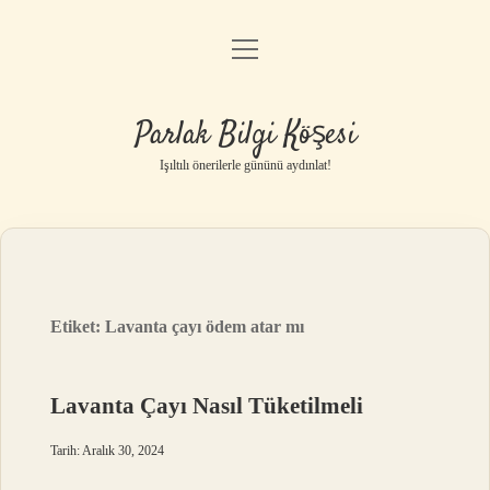
menüyü
Anasayfa
aç
Gizlilik Politikası
Parlak Bilgi Köşesi
Yasal Uyarı
Işıltılı önerilerle gününü aydınlat!
Hakkımızda
Etiket:
Lavanta çayı ödem atar mı
Lavanta Çayı Nasıl Tüketilmeli
Tarih: Aralık 30, 2024