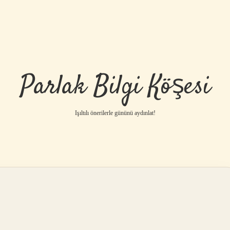
Parlak Bilgi Köşesi
Işıltılı önerilerle gününü aydınlat!