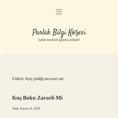
menüyü
Anasayfa
aç
Gizlilik Politikası
Parlak Bilgi Köşesi
Yasal Uyarı
Işıltılı önerilerle gününü aydınlat!
Hakkımızda
Etiket:
Kuş pisliği necaset mi
Kuş Boku Zararli Mi
Tarih: Kasım 14, 2024