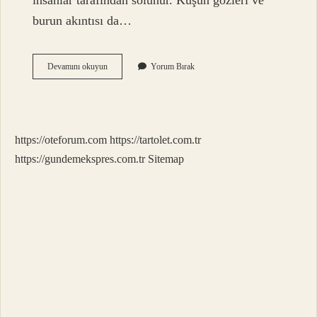
insanlar tarafından solunur. Kuşun gözleri ve
burun akıntısı da…
Kuş
Devamını okuyun
Yorum Bırak
Boku
Zararli
Mi
https://oteforum.com
https://tartolet.com.tr
https://gundemekspres.com.tr
Sitemap