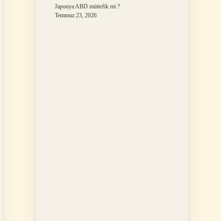
Japonya ABD müttefik mi ?
Temmuz 23, 2026