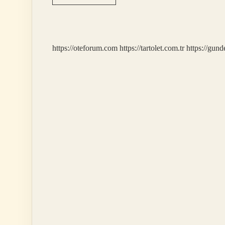
Kadınların
Çikolata
Yemesi
Yasak
Mı
https://oteforum.com
https://tartolet.com.tr
https://gun