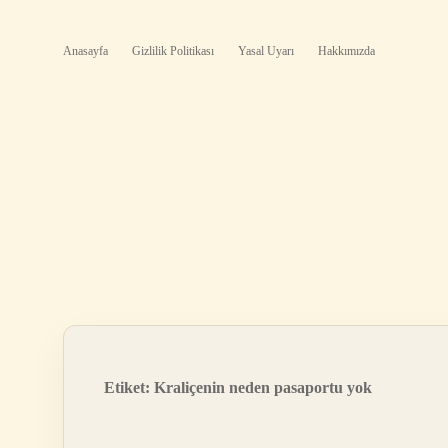
Anasayfa
Gizlilik Politikası
Yasal Uyarı
Hakkımızda
Etiket:
Kraliçenin neden pasaportu yok