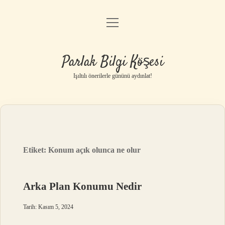
menüyü
Anasayfa
aç
Gizlilik Politikası
Parlak Bilgi Köşesi
Yasal Uyarı
Işıltılı önerilerle gününü aydınlat!
Hakkımızda
Etiket:
Konum açık olunca ne olur
Arka Plan Konumu Nedir
Tarih: Kasım 5, 2024