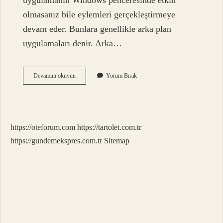
uygulamanın Windows penceresinde etkin
olmasanız bile eylemleri gerçekleştirmeye
devam eder. Bunlara genellikle arka plan
uygulamaları denir. Arka…
Arka
Devamını okuyun
Yorum Bırak
Plan
Konumu
Nedir
https://oteforum.com
https://tartolet.com.tr
https://gundemekspres.com.tr
Sitemap