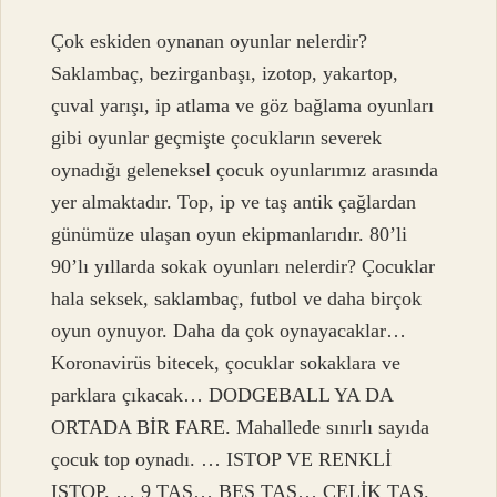
Çok eskiden oynanan oyunlar nelerdir?
Saklambaç, bezirganbaşı, izotop, yakartop,
çuval yarışı, ip atlama ve göz bağlama oyunları
gibi oyunlar geçmişte çocukların severek
oynadığı geleneksel çocuk oyunlarımız arasında
yer almaktadır. Top, ip ve taş antik çağlardan
günümüze ulaşan oyun ekipmanlarıdır. 80’li
90’lı yıllarda sokak oyunları nelerdir? Çocuklar
hala seksek, saklambaç, futbol ve daha birçok
oyun oynuyor. Daha da çok oynayacaklar…
Koronavirüs bitecek, çocuklar sokaklara ve
parklara çıkacak… DODGEBALL YA DA
ORTADA BİR FARE. Mahallede sınırlı sayıda
çocuk top oynadı. … ISTOP VE RENKLİ
ISTOP. … 9 TAŞ… BEŞ TAŞ… ÇELİK TAŞ.