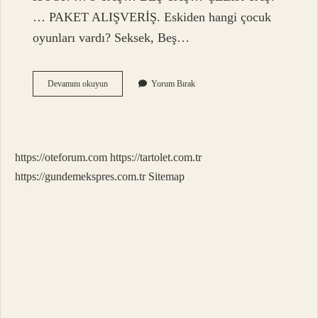
… PAKET ALIŞVERİŞ. Eskiden hangi çocuk
oyunları vardı? Seksek, Beş…
Eskiden
Devamını okuyun
Yorum Bırak
Oynanan
Oyunlar
Isimleri
Nelerdir
https://oteforum.com
https://tartolet.com.tr
https://gundemekspres.com.tr
Sitemap