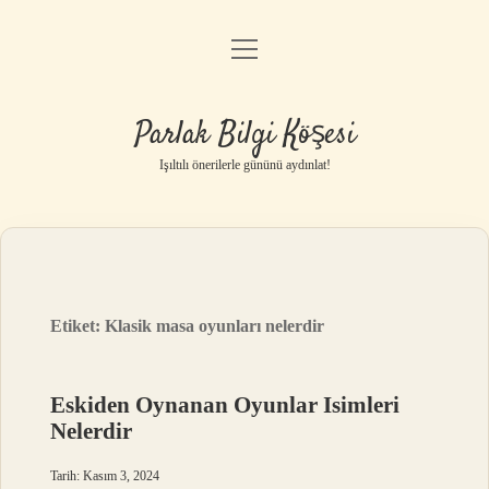
menüyü
Anasayfa
aç
Gizlilik Politikası
Parlak Bilgi Köşesi
Yasal Uyarı
Işıltılı önerilerle gününü aydınlat!
Hakkımızda
Etiket:
Klasik masa oyunları nelerdir
Eskiden Oynanan Oyunlar Isimleri
Nelerdir
Tarih: Kasım 3, 2024