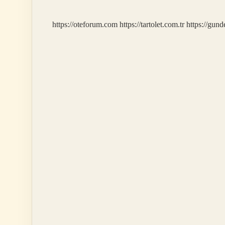
Bakım
Yapılır
https://oteforum.com
https://tartolet.com.tr
https://gun