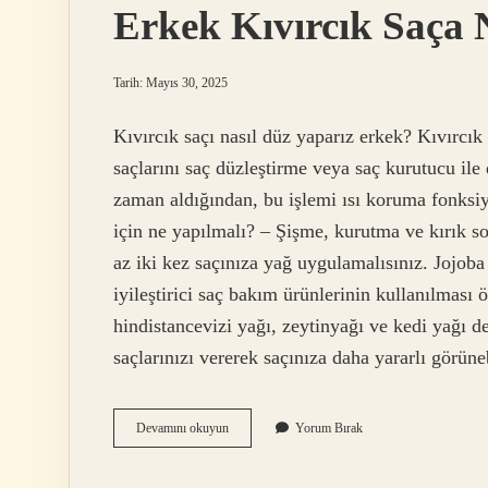
Erkek Kıvırcık Saça 
Tarih: Mayıs 30, 2025
Kıvırcık saçı nasıl düz yaparız erkek? Kıvırcık 
saçlarını saç düzleştirme veya saç kurutucu ile 
zaman aldığından, bu işlemi ısı koruma fonksiy
için ne yapılmalı? – Şişme, kurutma ve kırık so
az iki kez saçınıza yağ uygulamalısınız. Jojoba
iyileştirici saç bakım ürünlerinin kullanılması ö
hindistancevizi yağı, zeytinyağı ve kedi yağı d
saçlarınızı vererek saçınıza daha yararlı görüne
Erkek
Devamını okuyun
Yorum Bırak
Kıvırcık
Saça
Nasıl