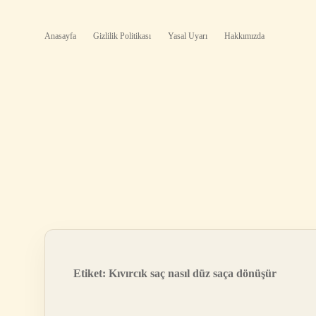
Anasayfa
Gizlilik Politikası
Yasal Uyarı
Hakkımızda
Etiket:
Kıvırcık saç nasıl düz saça dönüşür