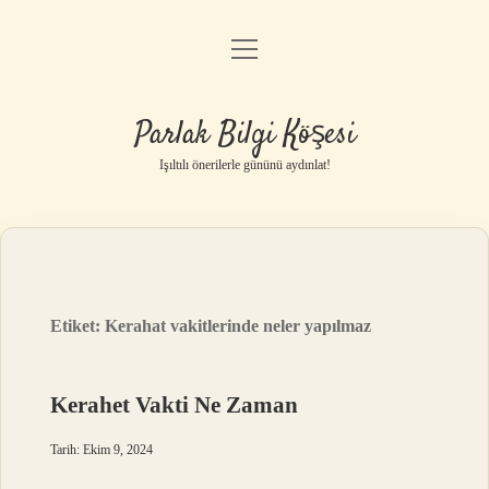
menüyü
Anasayfa
aç
Gizlilik Politikası
Parlak Bilgi Köşesi
Yasal Uyarı
Işıltılı önerilerle gününü aydınlat!
Hakkımızda
Etiket:
Kerahat vakitlerinde neler yapılmaz
Kerahet Vakti Ne Zaman
Tarih: Ekim 9, 2024