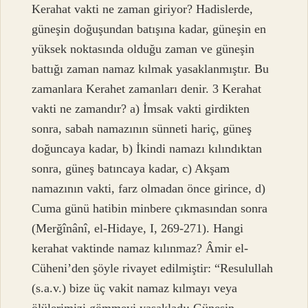
Kerahat vakti ne zaman giriyor? Hadislerde,
güneşin doğuşundan batışına kadar, güneşin en
yüksek noktasında olduğu zaman ve güneşin
battığı zaman namaz kılmak yasaklanmıştır. Bu
zamanlara Kerahet zamanları denir. 3 Kerahat
vakti ne zamandır? a) İmsak vakti girdikten
sonra, sabah namazının sünneti hariç, güneş
doğuncaya kadar, b) İkindi namazı kılındıktan
sonra, güneş batıncaya kadar, c) Akşam
namazının vakti, farz olmadan önce girince, d)
Cuma günü hatibin minbere çıkmasından sonra
(Merğînânî, el-Hidaye, I, 269-271). Hangi
kerahat vaktinde namaz kılınmaz? Âmir el-
Cüheni’den şöyle rivayet edilmiştir: “Resulullah
(s.a.v.) bize üç vakit namaz kılmayı veya