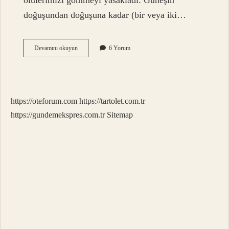
ölülerimizi gömmeyi yasakladı: Güneşin
doğuşundan doğuşuna kadar (bir veya iki…
Kerahet
Devamını okuyun
6 Yorum
Vakti
Ne
Zaman
https://oteforum.com
https://tartolet.com.tr
https://gundemekspres.com.tr
Sitemap