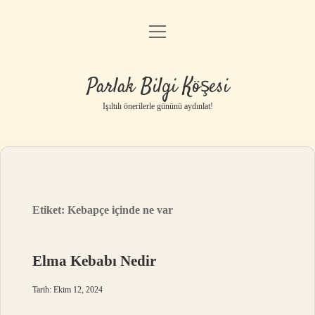
menüyü
Anasayfa
aç
Gizlilik Politikası
Parlak Bilgi Köşesi
Yasal Uyarı
Işıltılı önerilerle gününü aydınlat!
Hakkımızda
Etiket:
Kebapçe içinde ne var
Elma Kebabı Nedir
Tarih: Ekim 12, 2024