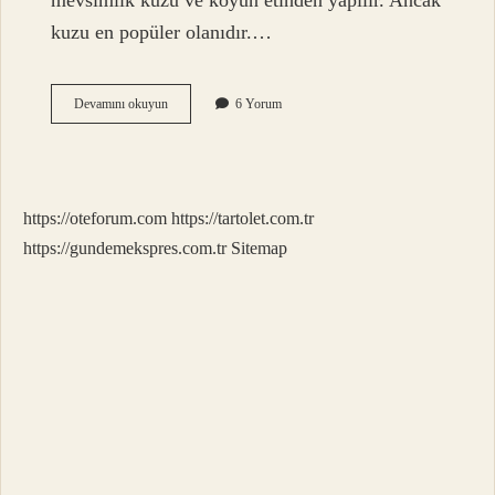
mevsimlik kuzu ve koyun etinden yapılır. Ancak
kuzu en popüler olanıdır.…
Elma
Devamını okuyun
6 Yorum
Kebabı
Nedir
https://oteforum.com
https://tartolet.com.tr
https://gundemekspres.com.tr
Sitemap