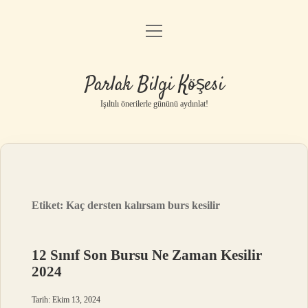
menüyü
Anasayfa
aç
Gizlilik Politikası
Parlak Bilgi Köşesi
Yasal Uyarı
Işıltılı önerilerle gününü aydınlat!
Hakkımızda
Etiket:
Kaç dersten kalırsam burs kesilir
12 Sınıf Son Bursu Ne Zaman Kesilir
2024
Tarih: Ekim 13, 2024