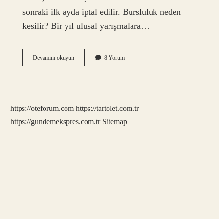
sonraki ilk ayda iptal edilir. Bursluluk neden
kesilir? Bir yıl ulusal yarışmalara…
12
Devamını okuyun
8 Yorum
Sınıf
Son
Bursu
Ne
Zaman
https://oteforum.com
https://tartolet.com.tr
Kesilir
2024
https://gundemekspres.com.tr
Sitemap