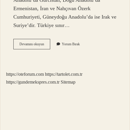
Anadolu’da Gürcistan, Doğu Anadolu’da
Ermenistan, İran ve Nahçıvan Özerk
Cumhuriyeti, Güneydoğu Anadolu’da ise Irak ve
Suriye’dir. Türkiye sınır…
Türkiyeye
Devamını okuyun
Yorum Bırak
Komşu
Kaç
Ülke
Vardır
https://oteforum.com
https://tartolet.com.tr
https://gundemekspres.com.tr
Sitemap