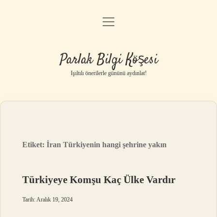
menüyü
Anasayfa
aç
Gizlilik Politikası
Parlak Bilgi Köşesi
Yasal Uyarı
Işıltılı önerilerle gününü aydınlat!
Hakkımızda
Etiket:
İran Türkiyenin hangi şehrine yakın
Türkiyeye Komşu Kaç Ülke Vardır
Tarih: Aralık 19, 2024