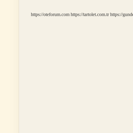
Telekom
Mu
https://oteforum.com
https://tartolet.com.tr
https://gun