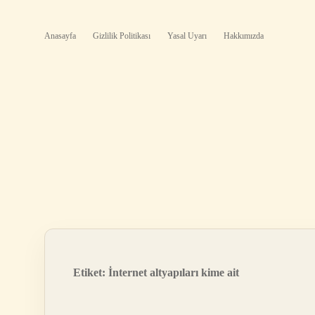
Anasayfa
Gizlilik Politikası
Yasal Uyarı
Hakkımızda
Etiket:
İnternet altyapıları kime ait