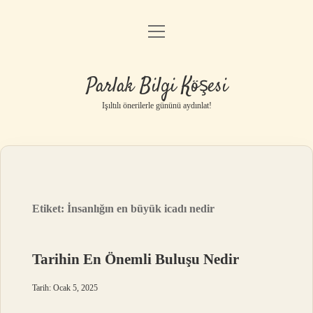
menüyü
Anasayfa
aç
Gizlilik Politikası
Parlak Bilgi Köşesi
Yasal Uyarı
Işıltılı önerilerle gününü aydınlat!
Hakkımızda
Etiket:
İnsanlığın en büyük icadı nedir
Tarihin En Önemli Buluşu Nedir
Tarih: Ocak 5, 2025