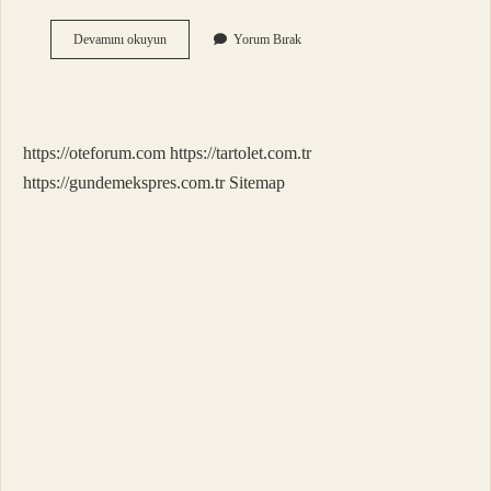
Tarihin
Devamını okuyun
Yorum Bırak
En
Önemli
Buluşu
Nedir
https://oteforum.com
https://tartolet.com.tr
https://gundemekspres.com.tr
Sitemap