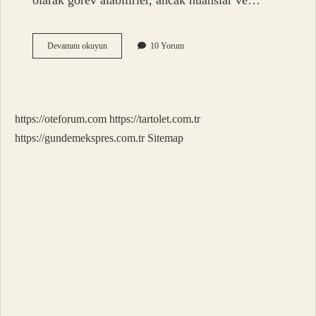
olarak görev alabilirler, ancak nüanslar ve…
A2
Devamını okuyun
10 Yorum
Dil
Seviyesi
Ne
Demek
https://oteforum.com
https://tartolet.com.tr
https://gundemekspres.com.tr
Sitemap