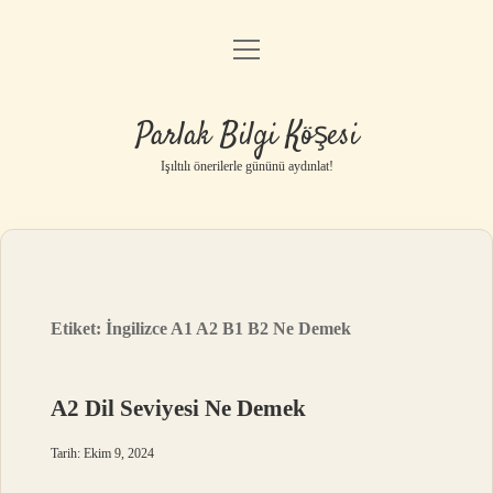
menüyü
Anasayfa
aç
Gizlilik Politikası
Parlak Bilgi Köşesi
Yasal Uyarı
Işıltılı önerilerle gününü aydınlat!
Hakkımızda
Etiket:
İngilizce A1 A2 B1 B2 Ne Demek
A2 Dil Seviyesi Ne Demek
Tarih: Ekim 9, 2024