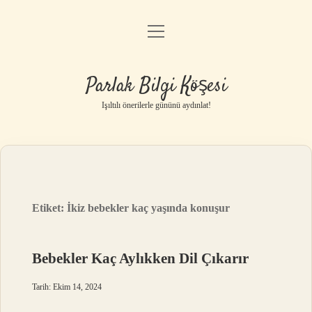
menüyü
Anasayfa
aç
Gizlilik Politikası
Parlak Bilgi Köşesi
Yasal Uyarı
Işıltılı önerilerle gününü aydınlat!
Hakkımızda
Etiket:
İkiz bebekler kaç yaşında konuşur
Bebekler Kaç Aylıkken Dil Çıkarır
Tarih: Ekim 14, 2024