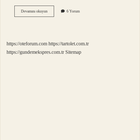
Bebekler
Devamını okuyun
6 Yorum
Kaç
Aylıkken
Dil
Çıkarır
https://oteforum.com
https://tartolet.com.tr
https://gundemekspres.com.tr
Sitemap