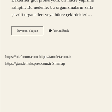
Bakteriler gibi prokaryotik bir hücre yapısına
sahiptir. Bu nedenle, bu organizmaların zarla
çevrili organelleri veya hücre çekirdekleri…
Arkhe
Devamını okuyun
Yorum Bırak
Nedir
9
Sınıf
Biyoloji
https://oteforum.com
https://tartolet.com.tr
https://gundemekspres.com.tr
Sitemap