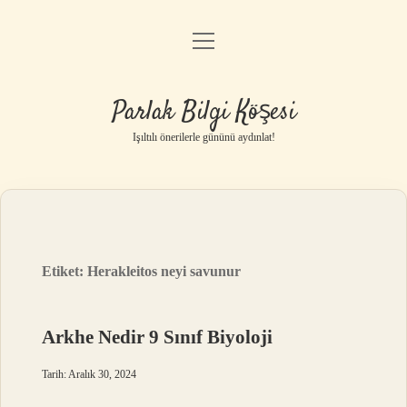
menüyü
Anasayfa
aç
Gizlilik Politikası
Parlak Bilgi Köşesi
Yasal Uyarı
Işıltılı önerilerle gününü aydınlat!
Hakkımızda
Etiket:
Herakleitos neyi savunur
Arkhe Nedir 9 Sınıf Biyoloji
Tarih: Aralık 30, 2024