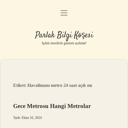
menüyü
Anasayfa
aç
Gizlilik Politikası
Parlak Bilgi Köşesi
Yasal Uyarı
Işıltılı önerilerle gününü aydınlat!
Hakkımızda
Etiket:
Havalimanı metro 24 saat açık mı
Gece Metrosu Hangi Metrolar
Tarih: Ekim 10, 2024