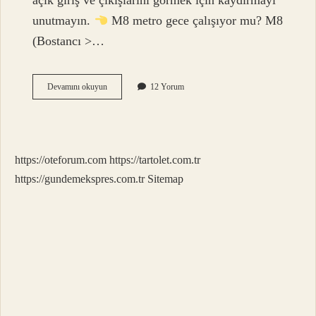
açık giriş ve çıkışlarını görmek için kaydırmayı
unutmayın.
M8 metro gece çalışıyor mu? M8
(Bostancı >…
Gece
Devamını okuyun
12 Yorum
Metrosu
Hangi
Metrolar
https://oteforum.com
https://tartolet.com.tr
https://gundemekspres.com.tr
Sitemap