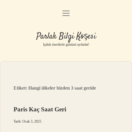
menüyü
Anasayfa
aç
Gizlilik Politikası
Parlak Bilgi Köşesi
Yasal Uyarı
Işıltılı önerilerle gününü aydınlat!
Hakkımızda
Etiket:
Hangi ülkeler bizden 3 saat geride
Paris Kaç Saat Geri
Tarih: Ocak 3, 2025