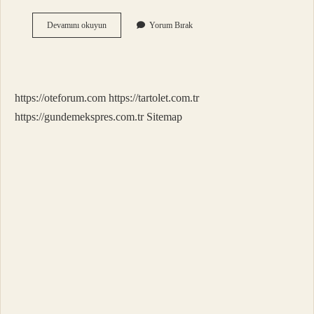
Paris
Devamını okuyun
Yorum Bırak
Kaç
Saat
Geri
https://oteforum.com
https://tartolet.com.tr
https://gundemekspres.com.tr
Sitemap