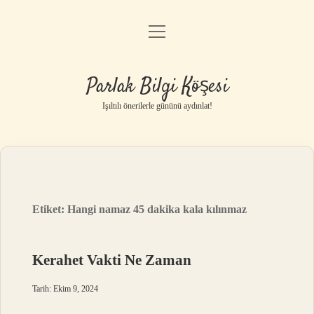
menüyü
Anasayfa
aç
Gizlilik Politikası
Parlak Bilgi Köşesi
Yasal Uyarı
Işıltılı önerilerle gününü aydınlat!
Hakkımızda
Etiket:
Hangi namaz 45 dakika kala kılınmaz
Kerahet Vakti Ne Zaman
Tarih: Ekim 9, 2024