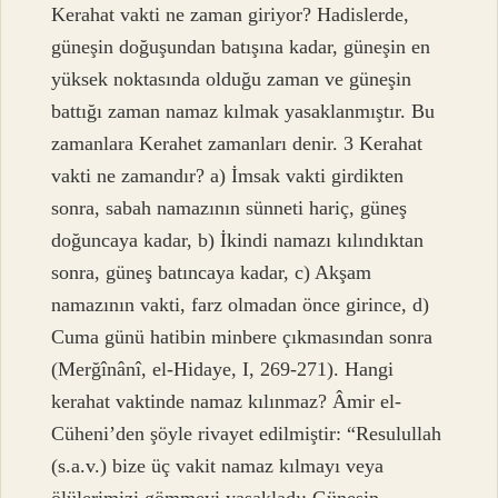
Kerahat vakti ne zaman giriyor? Hadislerde,
güneşin doğuşundan batışına kadar, güneşin en
yüksek noktasında olduğu zaman ve güneşin
battığı zaman namaz kılmak yasaklanmıştır. Bu
zamanlara Kerahet zamanları denir. 3 Kerahat
vakti ne zamandır? a) İmsak vakti girdikten
sonra, sabah namazının sünneti hariç, güneş
doğuncaya kadar, b) İkindi namazı kılındıktan
sonra, güneş batıncaya kadar, c) Akşam
namazının vakti, farz olmadan önce girince, d)
Cuma günü hatibin minbere çıkmasından sonra
(Merğînânî, el-Hidaye, I, 269-271). Hangi
kerahat vaktinde namaz kılınmaz? Âmir el-
Cüheni’den şöyle rivayet edilmiştir: “Resulullah
(s.a.v.) bize üç vakit namaz kılmayı veya