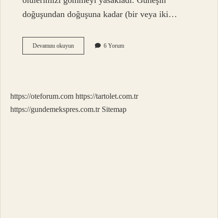
ölülerimizi gömmeyi yasakladı: Güneşin
doğuşundan doğuşuna kadar (bir veya iki…
Kerahet
Devamını okuyun
6 Yorum
Vakti
Ne
Zaman
https://oteforum.com
https://tartolet.com.tr
https://gundemekspres.com.tr
Sitemap