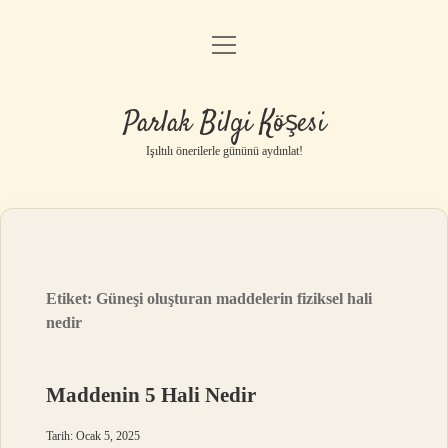
menüyü
Anasayfa
aç
Gizlilik Politikası
Parlak Bilgi Köşesi
Yasal Uyarı
Işıltılı önerilerle gününü aydınlat!
Hakkımızda
Etiket:
Güneşi oluşturan maddelerin fiziksel hali
nedir
Maddenin 5 Hali Nedir
Tarih: Ocak 5, 2025