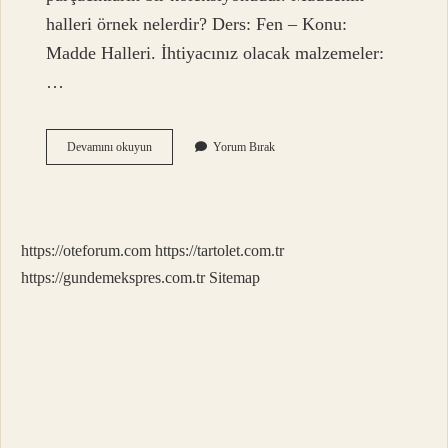
halleri örnek nelerdir? Ders: Fen – Konu:
Madde Halleri. İhtiyacınız olacak malzemeler:
…
Maddenin
Devamını okuyun
Yorum Bırak
5
Hali
Nedir
https://oteforum.com
https://tartolet.com.tr
https://gundemekspres.com.tr
Sitemap