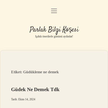
menüyü
Anasayfa
aç
Gizlilik Politikası
Parlak Bilgi Köşesi
Yasal Uyarı
Işıltılı önerilerle gününü aydınlat!
Hakkımızda
Etiket:
Güdükleme ne demek
Güdek Ne Demek Tdk
Tarih: Ekim 14, 2024