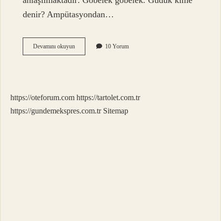
anlaşılmaktadır: Göbelek göbelek. Güdük kime
denir? Ampütasyondan…
Güdek
Devamını okuyun
10 Yorum
Ne
Demek
Tdk
https://oteforum.com
https://tartolet.com.tr
https://gundemekspres.com.tr
Sitemap